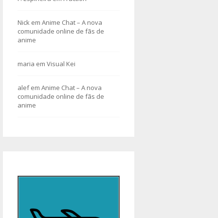
Nick
em
Anime Chat – A nova
comunidade online de fãs de
anime
maria
em
Visual Kei
alef
em
Anime Chat – A nova
comunidade online de fãs de
anime