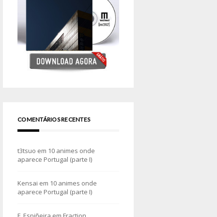
COMENTÁRIOS RECENTES
t3tsuo
em
10 animes onde
aparece Portugal (parte I)
Kensai
em
10 animes onde
aparece Portugal (parte I)
F. Espiñeira
em
Fraction