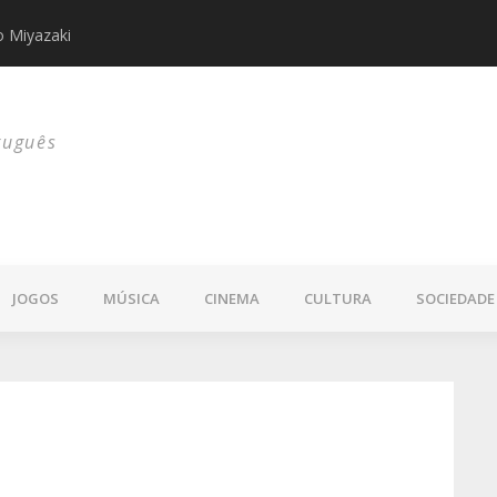
do Miyazaki
Keigo Higashi
tuguês
JOGOS
MÚSICA
CINEMA
CULTURA
SOCIEDADE