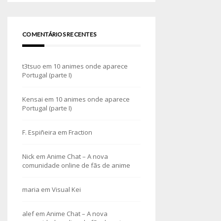
COMENTÁRIOS RECENTES
t3tsuo
em
10 animes onde aparece
Portugal (parte I)
Kensai
em
10 animes onde aparece
Portugal (parte I)
F. Espiñeira
em
Fraction
Nick
em
Anime Chat – A nova
comunidade online de fãs de anime
maria
em
Visual Kei
alef
em
Anime Chat – A nova