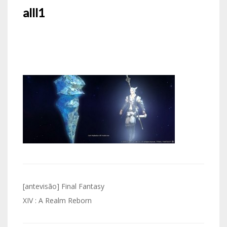
alll1
Navegação
[antevisão] Final Fantasy
de
XIV : A Realm Reborn
artigos