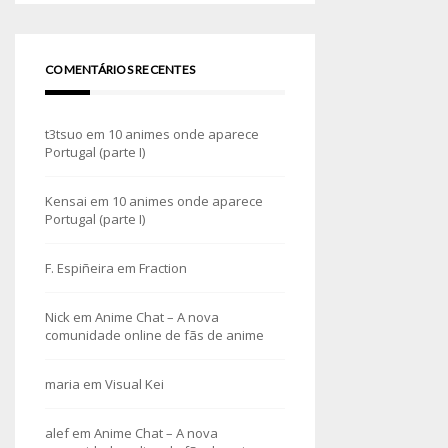
COMENTÁRIOS RECENTES
t3tsuo
em
10 animes onde aparece
Portugal (parte I)
Kensai
em
10 animes onde aparece
Portugal (parte I)
F. Espiñeira
em
Fraction
Nick
em
Anime Chat – A nova
comunidade online de fãs de anime
maria
em
Visual Kei
alef
em
Anime Chat – A nova