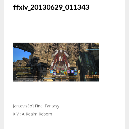
ffxiv_20130629_011343
Navegação
[antevisão] Final Fantasy
de
XIV : A Realm Reborn
artigos