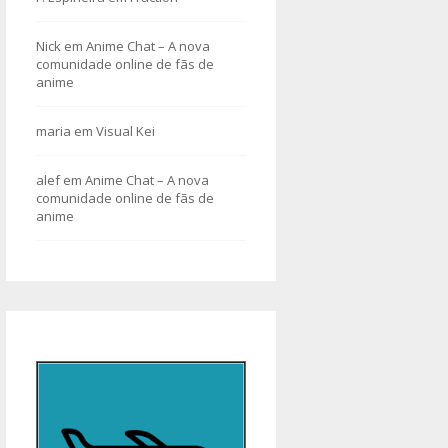
Nick
em
Anime Chat – A nova
comunidade online de fãs de
anime
maria
em
Visual Kei
alef
em
Anime Chat – A nova
comunidade online de fãs de
anime