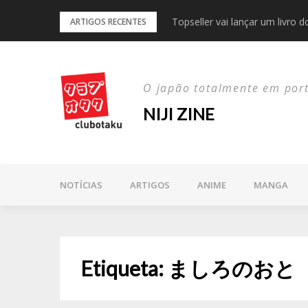
Skip
Topseller vai lançar um livro 
Keigo Higashino deixou-nos a
ARTIGOS RECENTES
to
content
O japão totalmente em por
NIJI ZINE
NOTÍCIAS
ARTIGOS
ANIME
MANGA
Etiqueta:
ましろのおと