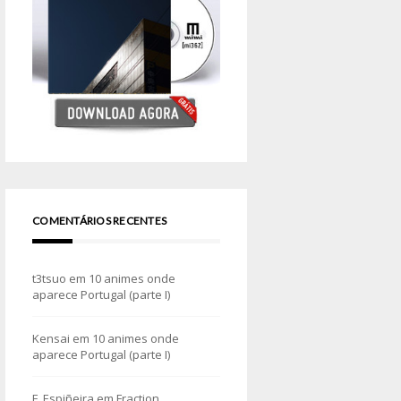
COMENTÁRIOS RECENTES
t3tsuo
em
10 animes onde
aparece Portugal (parte I)
Kensai
em
10 animes onde
aparece Portugal (parte I)
F. Espiñeira
em
Fraction