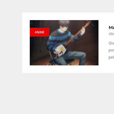
Ma
ANIME
t3t
Qu
pon
pel