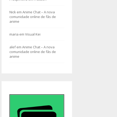
Nick
em
Anime Chat – A nova
comunidade online de fãs de
anime
maria
em
Visual Kei
alef
em
Anime Chat – A nova
comunidade online de fãs de
anime