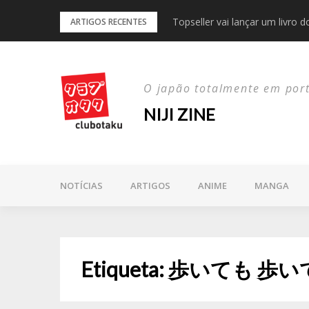
Skip
Topseller vai lançar um livro 
Keigo Higashino deixou-nos a
ARTIGOS RECENTES
to
content
O japão totalmente em por
NIJI ZINE
NOTÍCIAS
ARTIGOS
ANIME
MANGA
Etiqueta:
歩いても 歩い