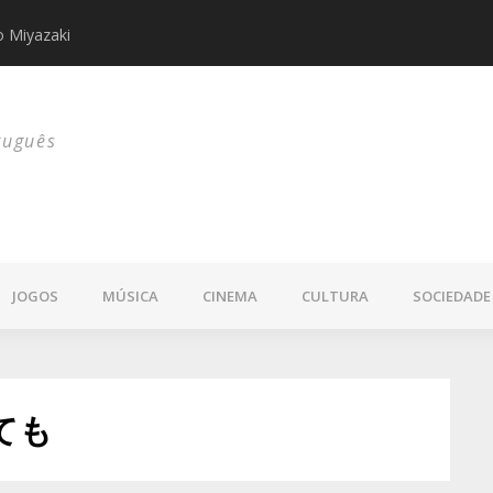
do Miyazaki
os 68 anos
5 personagens 
tuguês
JOGOS
MÚSICA
CINEMA
CULTURA
SOCIEDADE
ても