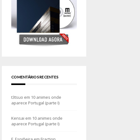
COMENTÁRIOS RECENTES
t3tsuo
em
10 animes onde
aparece Portugal (parte I)
Kensai
em
10 animes onde
aparece Portugal (parte I)
F. Espiñeira
em
Fraction