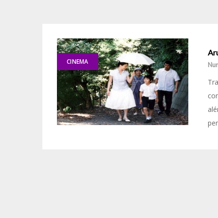
Ar
CINEMA
Nun
Tr
com
alé
pe