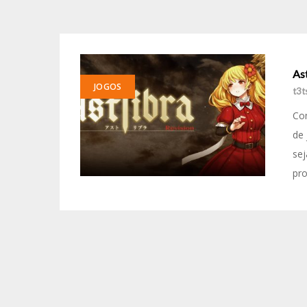
Ast
JOGOS
t3t
Com
de 
se
pr