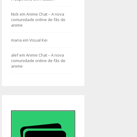
Nick
em
Anime Chat – A nova
comunidade online de fãs de
anime
maria
em
Visual Kei
alef
em
Anime Chat – A nova
comunidade online de fãs de
anime