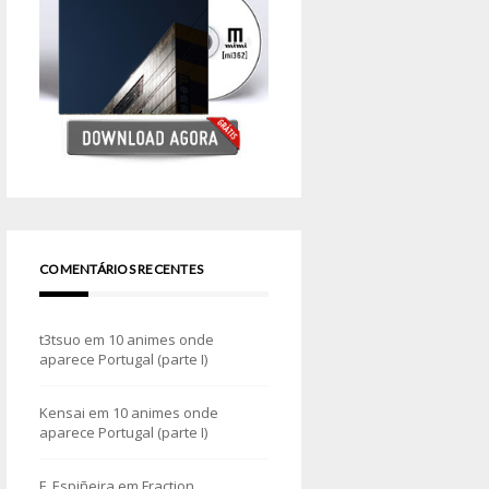
COMENTÁRIOS RECENTES
t3tsuo
em
10 animes onde
aparece Portugal (parte I)
Kensai
em
10 animes onde
aparece Portugal (parte I)
F. Espiñeira
em
Fraction