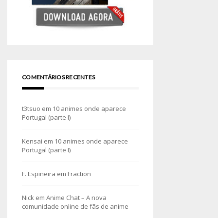
COMENTÁRIOS RECENTES
t3tsuo
em
10 animes onde aparece
Portugal (parte I)
Kensai
em
10 animes onde aparece
Portugal (parte I)
F. Espiñeira
em
Fraction
Nick
em
Anime Chat – A nova
comunidade online de fãs de anime