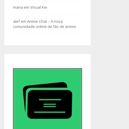
maria
em
Visual Kei
alef
em
Anime Chat – A nova
comunidade online de fãs de anime