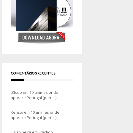
COMENTÁRIOS RECENTES
t3tsuo
em
10 animes onde
aparece Portugal (parte I)
Kensai
em
10 animes onde
aparece Portugal (parte I)
F. Espiñeira
em
Fraction