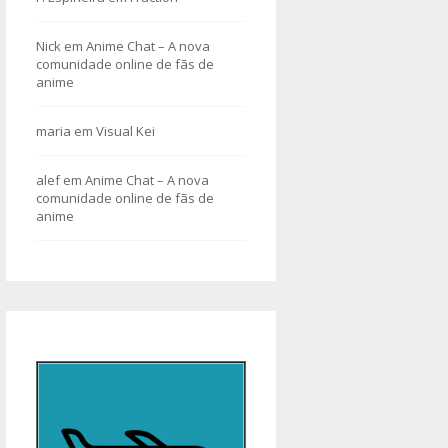
Nick
em
Anime Chat – A nova
comunidade online de fãs de
anime
maria
em
Visual Kei
alef
em
Anime Chat – A nova
comunidade online de fãs de
anime