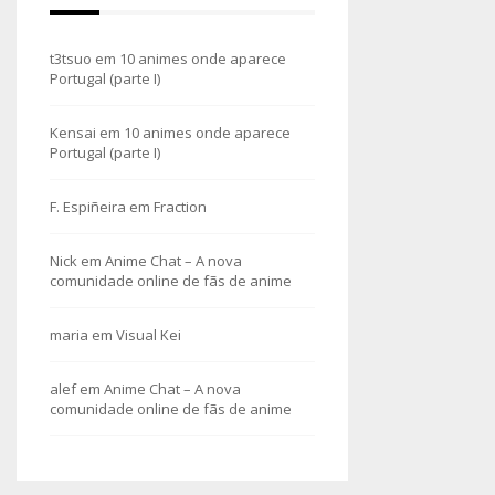
t3tsuo
em
10 animes onde aparece
Portugal (parte I)
Kensai
em
10 animes onde aparece
Portugal (parte I)
F. Espiñeira
em
Fraction
Nick
em
Anime Chat – A nova
comunidade online de fãs de anime
maria
em
Visual Kei
alef
em
Anime Chat – A nova
comunidade online de fãs de anime