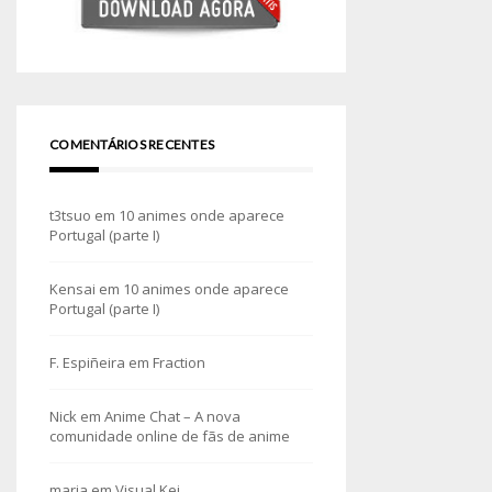
COMENTÁRIOS RECENTES
t3tsuo
em
10 animes onde aparece
Portugal (parte I)
Kensai
em
10 animes onde aparece
Portugal (parte I)
F. Espiñeira
em
Fraction
Nick
em
Anime Chat – A nova
comunidade online de fãs de anime
maria
em
Visual Kei