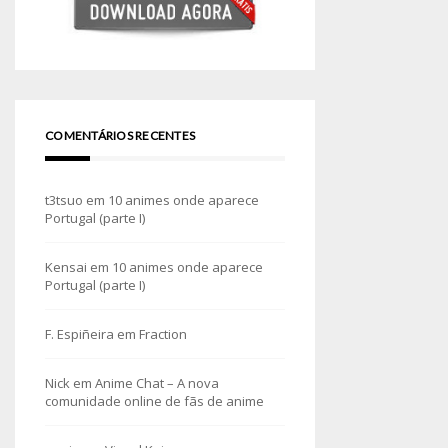
COMENTÁRIOS RECENTES
t3tsuo
em
10 animes onde aparece
Portugal (parte I)
Kensai
em
10 animes onde aparece
Portugal (parte I)
F. Espiñeira
em
Fraction
Nick
em
Anime Chat – A nova
comunidade online de fãs de anime