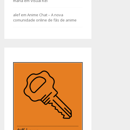
maria
em
Visual Kei
alef
em
Anime Chat – A nova
comunidade online de fãs de anime