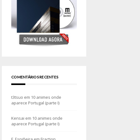
COMENTÁRIOS RECENTES
t3tsuo
em
10 animes onde
aparece Portugal (parte I)
Kensai
em
10 animes onde
aparece Portugal (parte I)
F. Espiñeira
em
Fraction