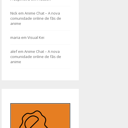
Nick
em
Anime Chat – A nova
comunidade online de fãs de
anime
maria
em
Visual Kei
alef
em
Anime Chat – A nova
comunidade online de fãs de
anime