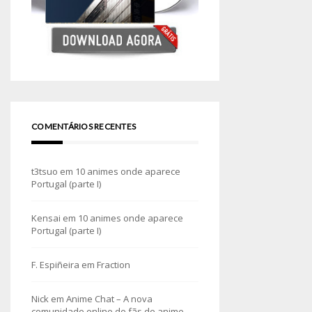
COMENTÁRIOS RECENTES
t3tsuo
em
10 animes onde aparece
Portugal (parte I)
Kensai
em
10 animes onde aparece
Portugal (parte I)
F. Espiñeira
em
Fraction
Nick
em
Anime Chat – A nova
comunidade online de fãs de anime