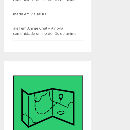
maria
em
Visual Kei
alef
em
Anime Chat – A nova
comunidade online de fãs de anime