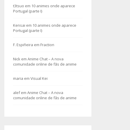
t3tsuo
em
10 animes onde aparece
Portugal (parte I)
Kensai
em
10 animes onde aparece
Portugal (parte I)
F. Espiñeira
em
Fraction
Nick
em
Anime Chat – A nova
comunidade online de fãs de anime
maria
em
Visual Kei
alef
em
Anime Chat – A nova
comunidade online de fãs de anime