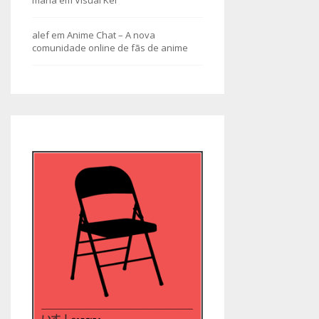
maria
em
Visual Kei
alef
em
Anime Chat – A nova
comunidade online de fãs de anime