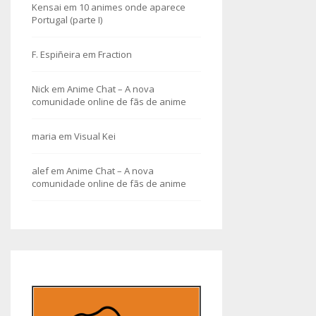
Kensai
em
10 animes onde aparece
Portugal (parte I)
F. Espiñeira
em
Fraction
Nick
em
Anime Chat – A nova
comunidade online de fãs de anime
maria
em
Visual Kei
alef
em
Anime Chat – A nova
comunidade online de fãs de anime