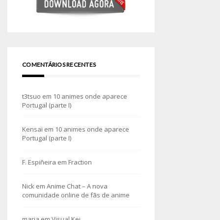
COMENTÁRIOS RECENTES
t3tsuo
em
10 animes onde aparece
Portugal (parte I)
Kensai
em
10 animes onde aparece
Portugal (parte I)
F. Espiñeira
em
Fraction
Nick
em
Anime Chat – A nova
comunidade online de fãs de anime
maria
em
Visual Kei