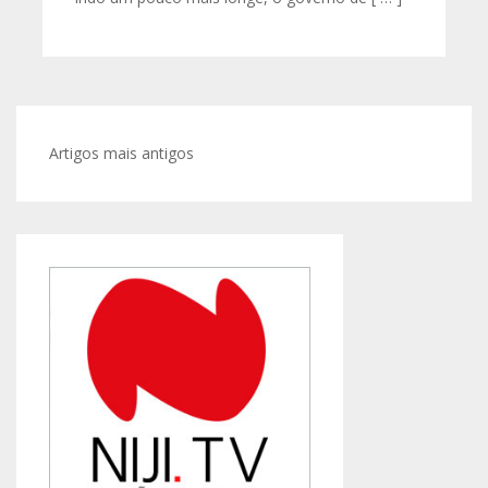
Navegação
Artigos mais antigos
de
artigos