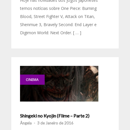
Hoje nas novidades dos jogos japoneses
temos notícias sobre One Piece: Burning
Blood, Street Fighter V, Attack on Titan,
Shenmue 3, Bravely Second: End Layer e
Digimon World: Next Order. [ … ]
CINEMA
Shingeki no Kyojin (Filme – Parte 2)
Ângela
-
3 de Janeiro de 2016