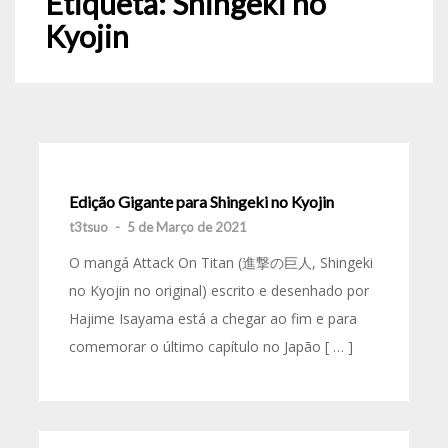
Etiqueta:
Shingeki no
Kyojin
Edição Gigante para Shingeki no Kyojin
t3tsuo
-
5 de Março de 2021
O mangá Attack On Titan (進撃の巨人, Shingeki
no Kyojin no original) escrito e desenhado por
Hajime Isayama está a chegar ao fim e para
comemorar o último capítulo no Japão [ … ]