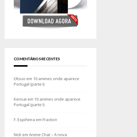
COMENTÁRIOS RECENTES
t3tsuo
em
10 animes onde aparece
Portugal (parte I)
Kensai
em
10 animes onde aparece
Portugal (parte I)
F. Espiñeira
em
Fraction
Nick
em
Anime Chat – A nova