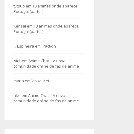
t3tsuo
em
10 animes onde aparece
Portugal (parte I)
Kensai
em
10 animes onde aparece
Portugal (parte I)
F. Espiñeira
em
Fraction
Nick
em
Anime Chat – A nova
comunidade online de fãs de anime
maria
em
Visual Kei
alef
em
Anime Chat – A nova
comunidade online de fãs de anime