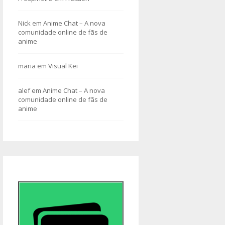
Nick
em
Anime Chat – A nova
comunidade online de fãs de
anime
maria
em
Visual Kei
alef
em
Anime Chat – A nova
comunidade online de fãs de
anime