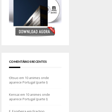
COMENTÁRIOS RECENTES
t3tsuo
em
10 animes onde
aparece Portugal (parte I)
Kensai
em
10 animes onde
aparece Portugal (parte I)
F. Espiñeira
em
Fraction