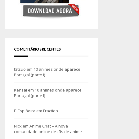
COMENTÁRIOS RECENTES
t3tsuo
em
10 animes onde aparece
Portugal (parte I)
Kensai
em
10 animes onde aparece
Portugal (parte I)
F. Espiñeira
em
Fraction
Nick
em
Anime Chat – A nova
comunidade online de fãs de anime