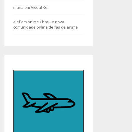
maria
em
Visual Kei
alef
em
Anime Chat – A nova
comunidade online de fãs de anime