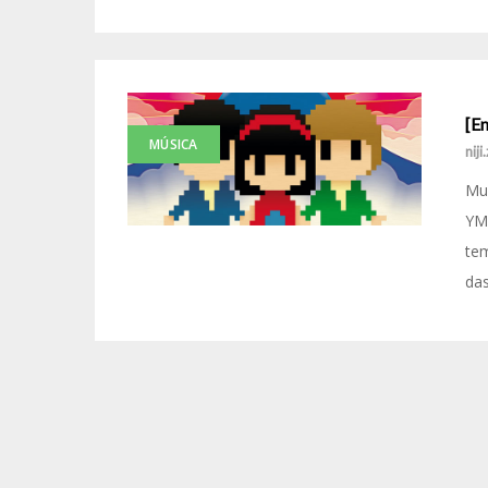
[E
MÚSICA
niji
Mui
YM
tem
das