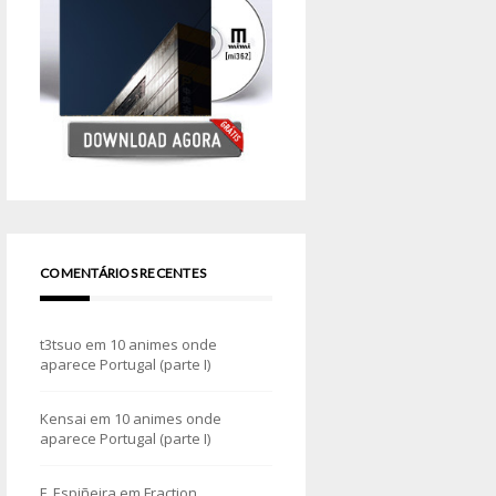
COMENTÁRIOS RECENTES
t3tsuo
em
10 animes onde
aparece Portugal (parte I)
Kensai
em
10 animes onde
aparece Portugal (parte I)
F. Espiñeira
em
Fraction