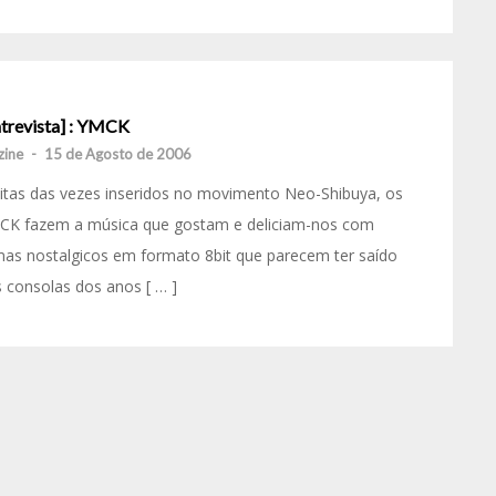
ntrevista] : YMCK
.zine
-
15 de Agosto de 2006
tas das vezes inseridos no movimento Neo-Shibuya, os
CK fazem a música que gostam e deliciam-nos com
as nostalgicos em formato 8bit que parecem ter saído
 consolas dos anos [ … ]