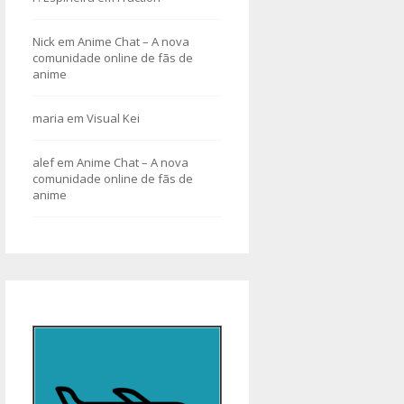
Nick
em
Anime Chat – A nova
comunidade online de fãs de
anime
maria
em
Visual Kei
alef
em
Anime Chat – A nova
comunidade online de fãs de
anime