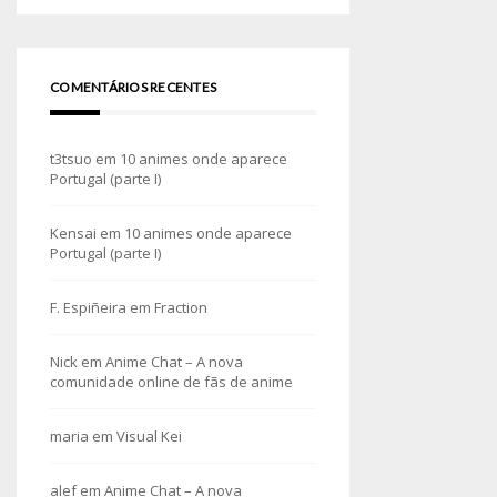
COMENTÁRIOS RECENTES
t3tsuo
em
10 animes onde aparece
Portugal (parte I)
Kensai
em
10 animes onde aparece
Portugal (parte I)
F. Espiñeira
em
Fraction
Nick
em
Anime Chat – A nova
comunidade online de fãs de anime
maria
em
Visual Kei
alef
em
Anime Chat – A nova