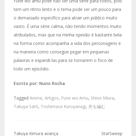
Fune wo amu pode não ser uma série para todos, pois
tem um ritmo lento e o tema pode ser um pouco para
o demasiado específico para atrair um público muito
vasto. É uma série calma, não tendo momentos muito
atribulados, mas que na minha opinião é bastante bela
na forma como acompanha a vida dos personagens e
na maneira como consegue pegar em pequenas
palavras e expandi-las para se tornarem o foco de
todo um episódio.
Escrito por: Nuno Rocha
Tagged
Anime
,
Artigos
,
Fune wo Amu
,
Shion Miura
,
Takuya Satō
,
Toshimasa Kuroyanagi
,
舟を編む
Navegação
Takuya Kimura avança
StarSweep