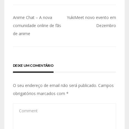
Navegação
Anime Chat – A nova
YukiMeet novo evento em
de
comunidade online de fãs
Dezembro
de anime
artigos
DEIXE UM COMENTÁRIO
O seu endereço de email não será publicado.
Campos
obrigatórios marcados com
*