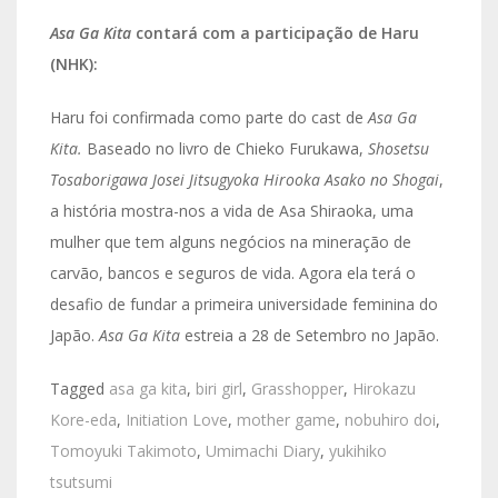
Asa Ga Kita
contará com a participação de Haru
(NHK):
Haru foi confirmada como parte do cast de
Asa Ga
Kita.
Baseado no livro de Chieko Furukawa,
Shosetsu
Tosaborigawa Josei Jitsugyoka Hirooka Asako no Shogai
,
a história mostra-nos a vida de Asa Shiraoka, uma
mulher que tem alguns negócios na mineração de
carvão, bancos e seguros de vida. Agora ela terá o
desafio de fundar a primeira universidade feminina do
Japão.
Asa Ga Kita
estreia a 28 de Setembro no Japão.
Tagged
asa ga kita
,
biri girl
,
Grasshopper
,
Hirokazu
Kore-eda
,
Initiation Love
,
mother game
,
nobuhiro doi
,
Tomoyuki Takimoto
,
Umimachi Diary
,
yukihiko
tsutsumi