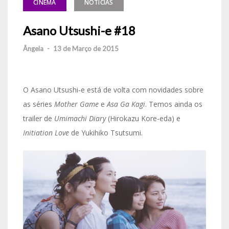
CINEMA
NOTÍCIAS
Asano Utsushi-e #18
Ângela
-
13 de Março de 2015
O Asano Utsushi-e está de volta com novidades sobre
as séries
Mother Game
e
Asa Ga Kagi
. Temos ainda os
trailer de
Umimachi Diary
(Hirokazu Kore-eda) e
Initiation Love
de Yukihiko Tsutsumi.