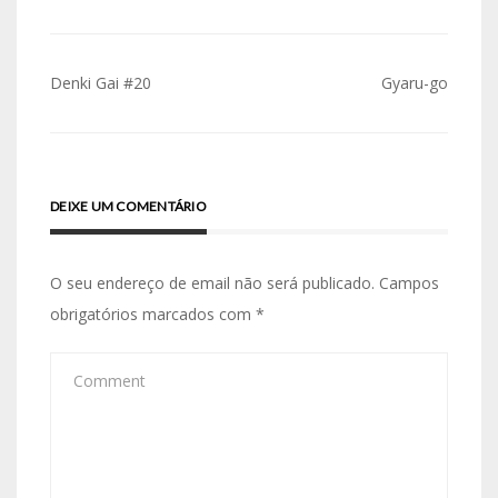
Navegação
Denki Gai #20
Gyaru-go
de
artigos
DEIXE UM COMENTÁRIO
O seu endereço de email não será publicado.
Campos
obrigatórios marcados com
*