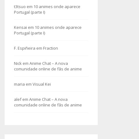
t3tsuo
em
10 animes onde aparece
Portugal (parte I)
Kensai
em
10 animes onde aparece
Portugal (parte I)
F. Espiñeira
em
Fraction
Nick
em
Anime Chat – A nova
comunidade online de fãs de anime
maria
em
Visual Kei
alef
em
Anime Chat – A nova
comunidade online de fãs de anime