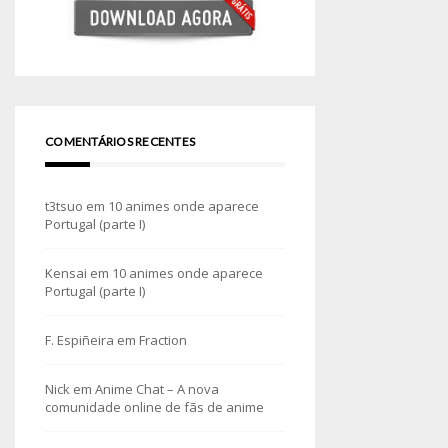
COMENTÁRIOS RECENTES
t3tsuo
em
10 animes onde aparece
Portugal (parte I)
Kensai
em
10 animes onde aparece
Portugal (parte I)
F. Espiñeira
em
Fraction
Nick
em
Anime Chat – A nova
comunidade online de fãs de anime