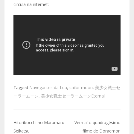
circula na internet:
Tagged
Navegantes da Lua
,
sailor moon
,
美少女戦士セ
ーラームーン
,
美少女戦士セーラームーンEternal
Navegação
Hitoribocchi no Marumaru
Vem aí o quadragésimo
de
Seikatsu
filme de Doraemon