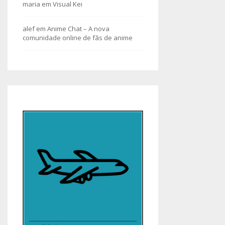
maria
em
Visual Kei
alef
em
Anime Chat – A nova
comunidade online de fãs de anime