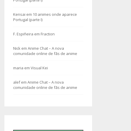
Kensai
em
10 animes onde aparece
Portugal (parte I)
F. Espiñeira
em
Fraction
Nick
em
Anime Chat – A nova
comunidade online de fãs de anime
maria
em
Visual Kei
alef
em
Anime Chat – A nova
comunidade online de fãs de anime