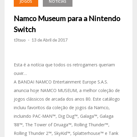
JOGOS
NOTÍCIAS
Namco Museum para a Nintendo
Switch
t3tsuo
-
13 de Abril de 2017
Esta é a notícia que todos os retrogamers queriam
ouvir…
A BANDAI NAMCO Entertainment Europe S.A.S.
anuncia hoje NAMCO MUSEUM, a melhor coleção de
jogos clássicos de arcada dos anos 80. Este catálogo
incluiu favoritos da coleção de jogos da Namco,
incluindo PAC-MAN™, Dig Dug™, Galaga™, Galaga
‘88™, The Tower of Druaga™, Rolling Thunder™,
Rolling Thunder 2™, SkyKid™, Splatterhouse™ e Tank