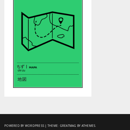
POWERED BY WORDPRESS
|
THEME:
GREATMAG
BY ATHEMES.