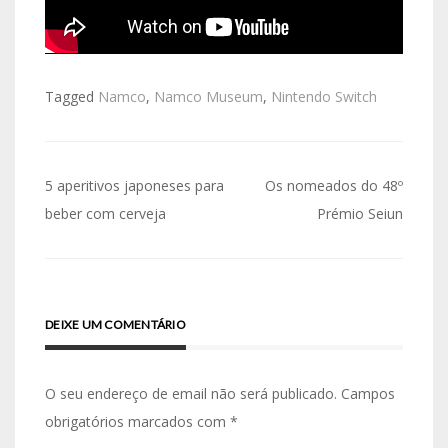
Tagged
Namco
,
Namco Museum
,
Nintendo Switch
Navegação
5 aperitivos japoneses para
Os nomeados do 48º
de
beber com cerveja
Prémio Seiun
artigos
DEIXE UM COMENTÁRIO
O seu endereço de email não será publicado.
Campos
obrigatórios marcados com
*