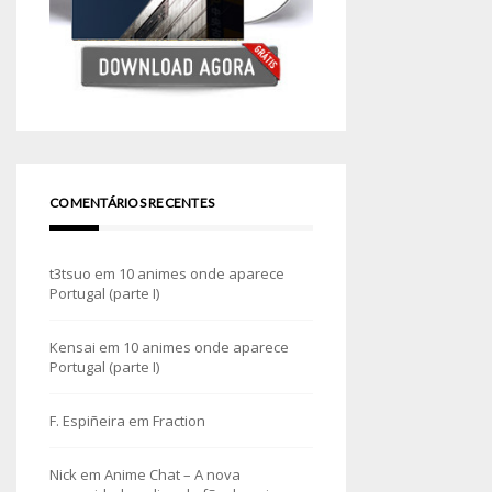
COMENTÁRIOS RECENTES
t3tsuo
em
10 animes onde aparece
Portugal (parte I)
Kensai
em
10 animes onde aparece
Portugal (parte I)
F. Espiñeira
em
Fraction
Nick
em
Anime Chat – A nova