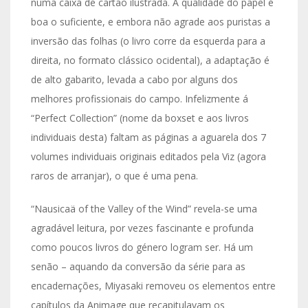
numa caixa de cartão ilustrada. A qualidade do papel é
boa o suficiente, e embora não agrade aos puristas a
inversão das folhas (o livro corre da esquerda para a
direita, no formato clássico ocidental), a adaptação é
de alto gabarito, levada a cabo por alguns dos
melhores profissionais do campo. Infelizmente á
“Perfect Collection” (nome da boxset e aos livros
individuais desta) faltam as páginas a aguarela dos 7
volumes individuais originais editados pela Viz (agora
raros de arranjar), o que é uma pena.
“Nausicaä of the Valley of the Wind” revela-se uma
agradável leitura, por vezes fascinante e profunda
como poucos livros do género logram ser. Há um
senão – aquando da conversão da série para as
encadernações, Miyasaki removeu os elementos entre
capítulos da Animage que recapitulavam os