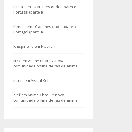
t3tsuo
em
10 animes onde aparece
Portugal (parte I)
Kensai
em
10 animes onde aparece
Portugal (parte I)
F. Espiñeira
em
Fraction
Nick
em
Anime Chat – A nova
comunidade online de fãs de anime
maria
em
Visual Kei
alef
em
Anime Chat – A nova
comunidade online de fãs de anime