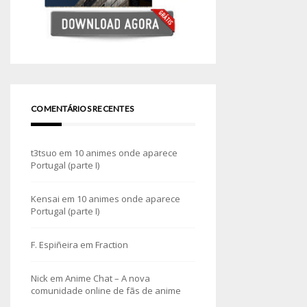
COMENTÁRIOS RECENTES
t3tsuo
em
10 animes onde aparece
Portugal (parte I)
Kensai
em
10 animes onde aparece
Portugal (parte I)
F. Espiñeira
em
Fraction
Nick
em
Anime Chat – A nova
comunidade online de fãs de anime