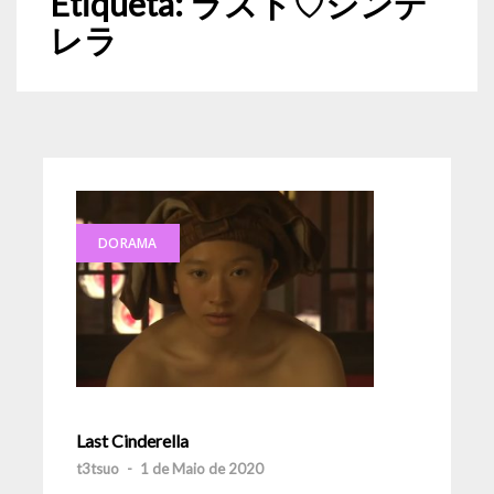
Etiqueta:
ラスト♡シンデ
レラ
DORAMA
Last Cinderella
t3tsuo
-
1 de Maio de 2020