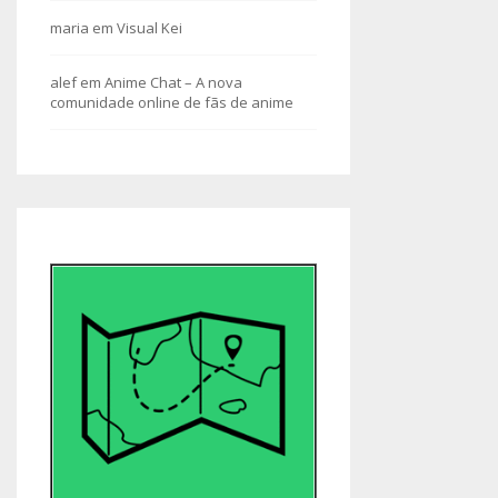
maria
em
Visual Kei
alef
em
Anime Chat – A nova
comunidade online de fãs de anime