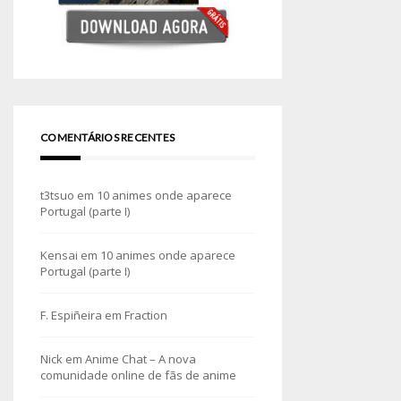
COMENTÁRIOS RECENTES
t3tsuo
em
10 animes onde aparece
Portugal (parte I)
Kensai
em
10 animes onde aparece
Portugal (parte I)
F. Espiñeira
em
Fraction
Nick
em
Anime Chat – A nova
comunidade online de fãs de anime