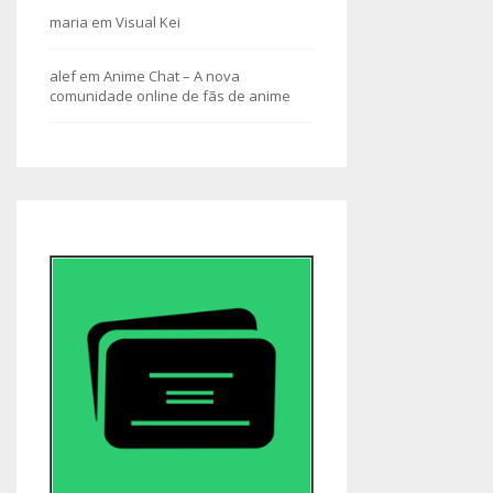
maria
em
Visual Kei
alef
em
Anime Chat – A nova
comunidade online de fãs de anime