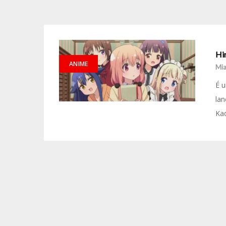
Hi
ANIME
Mia
É u
lan
Kad