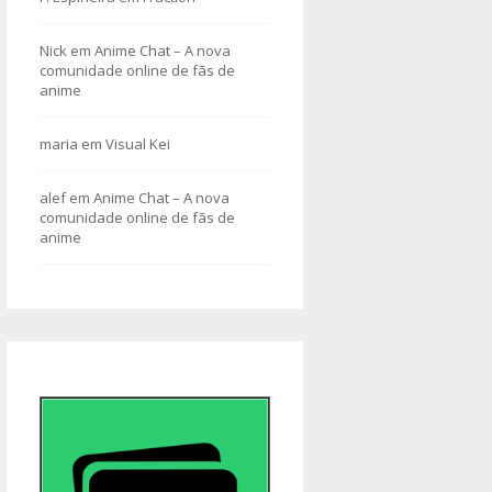
Nick
em
Anime Chat – A nova
comunidade online de fãs de
anime
maria
em
Visual Kei
alef
em
Anime Chat – A nova
comunidade online de fãs de
anime