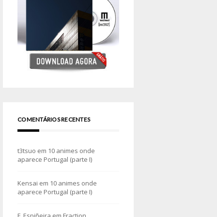
COMENTÁRIOS RECENTES
t3tsuo
em
10 animes onde
aparece Portugal (parte I)
Kensai
em
10 animes onde
aparece Portugal (parte I)
F. Espiñeira
em
Fraction