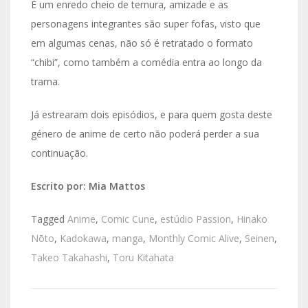
É um enredo cheio de ternura, amizade e as
personagens integrantes são super fofas, visto que
em algumas cenas, não só é retratado o formato
“chibi”, como também a comédia entra ao longo da
trama.
Já estrearam dois episódios, e para quem gosta deste
género de anime de certo não poderá perder a sua
continuação.
Escrito por: Mia Mattos
Tagged
Anime
,
Comic Cune
,
estúdio Passion
,
Hinako
Nōto
,
Kadokawa
,
manga
,
Monthly Comic Alive
,
Seinen
,
Takeo Takahashi
,
Toru Kitahata