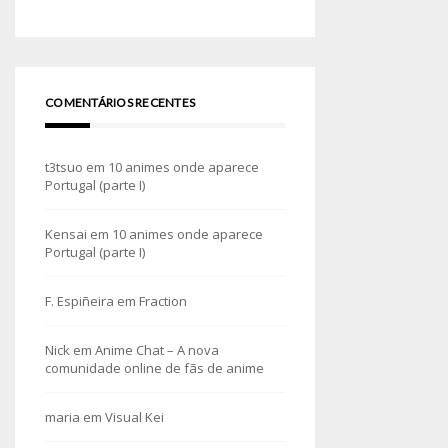
COMENTÁRIOS RECENTES
t3tsuo
em
10 animes onde aparece
Portugal (parte I)
Kensai
em
10 animes onde aparece
Portugal (parte I)
F. Espiñeira
em
Fraction
Nick
em
Anime Chat – A nova
comunidade online de fãs de anime
maria
em
Visual Kei