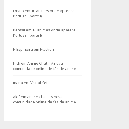
t3tsuo
em
10 animes onde aparece
Portugal (parte I)
Kensai
em
10 animes onde aparece
Portugal (parte I)
F. Espiñeira
em
Fraction
Nick
em
Anime Chat – A nova
comunidade online de fãs de anime
maria
em
Visual Kei
alef
em
Anime Chat – A nova
comunidade online de fãs de anime