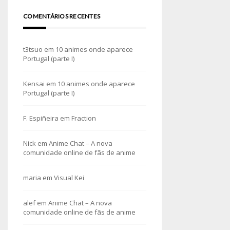
COMENTÁRIOS RECENTES
t3tsuo
em
10 animes onde aparece
Portugal (parte I)
Kensai
em
10 animes onde aparece
Portugal (parte I)
F. Espiñeira
em
Fraction
Nick
em
Anime Chat – A nova
comunidade online de fãs de anime
maria
em
Visual Kei
alef
em
Anime Chat – A nova
comunidade online de fãs de anime