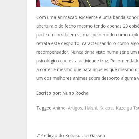
Com uma animação excelente e uma banda sonora d
abertura e de fecho mesmo tendo apenas 23 epis
parte da corrida em si, mas pelo modo como exp
retrata este desporto, caracterizando-o como al
recompensador. Nunca tinha visto numa série um re
psicológico que esta actividade traz. Recomenda
a correr e mesmo que para aqueles que mesmo qu
um dos melhores animes sobre desporto alguma v
Escrito por: Nuno Rocha
Tagged
Anime
,
Artigos
,
Haishi
,
Kakeru
,
Kaze ga Tsu
Navegação
71ª edição do Kohaku Uta Gassen