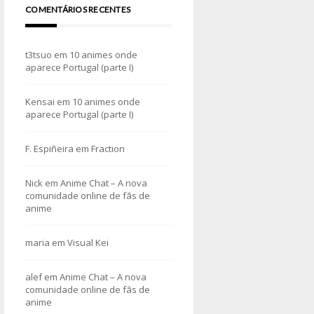
COMENTÁRIOS RECENTES
t3tsuo
em
10 animes onde
aparece Portugal (parte I)
Kensai
em
10 animes onde
aparece Portugal (parte I)
F. Espiñeira
em
Fraction
Nick
em
Anime Chat – A nova
comunidade online de fãs de
anime
maria
em
Visual Kei
alef
em
Anime Chat – A nova
comunidade online de fãs de
anime