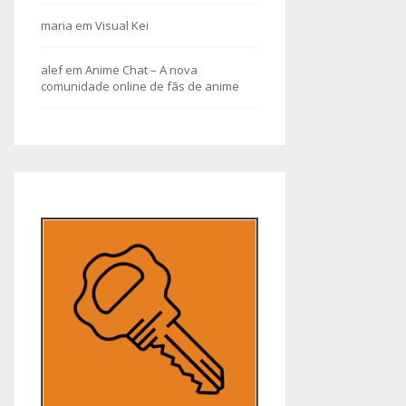
maria
em
Visual Kei
alef
em
Anime Chat – A nova
comunidade online de fãs de anime