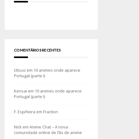
COMENTÁRIOS RECENTES
t3tsuo
em
10 animes onde aparece
Portugal (parte I)
Kensai
em
10 animes onde aparece
Portugal (parte I)
F. Espiñeira
em
Fraction
Nick
em
Anime Chat – A nova
comunidade online de fãs de anime