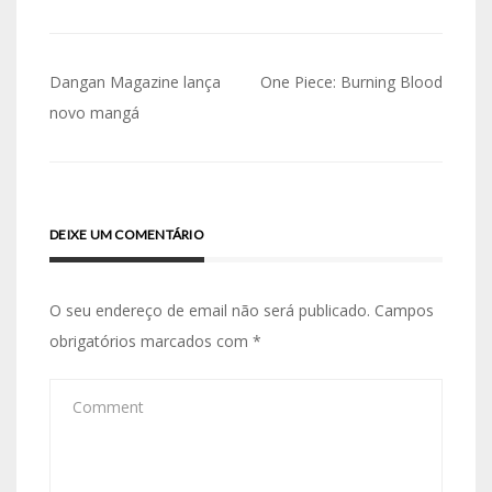
Navegação
Dangan Magazine lança
One Piece: Burning Blood
de
novo mangá
artigos
DEIXE UM COMENTÁRIO
O seu endereço de email não será publicado.
Campos
obrigatórios marcados com
*