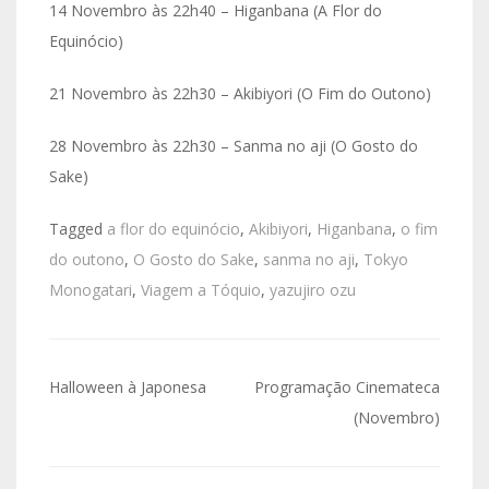
14 Novembro às 22h40 – Higanbana (A Flor do
Equinócio)
21 Novembro às 22h30 – Akibiyori (O Fim do Outono)
28 Novembro às 22h30 – Sanma no aji (O Gosto do
Sake)
Tagged
a flor do equinócio
,
Akibiyori
,
Higanbana
,
o fim
do outono
,
O Gosto do Sake
,
sanma no aji
,
Tokyo
Monogatari
,
Viagem a Tóquio
,
yazujiro ozu
Navegação
Halloween à Japonesa
Programação Cinemateca
de
(Novembro)
artigos