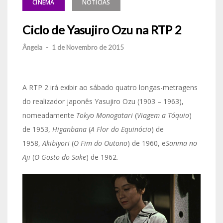
CINEMA
NOTÍCIAS
Ciclo de Yasujiro Ozu na RTP 2
Ângela
-
1 de Novembro de 2015
A RTP 2 irá exibir ao sábado quatro longas-metragens
do realizador japonês Yasujiro Ozu (1903 – 1963),
nomeadamente
Tokyo Monogatari
(
Viagem a Tóquio
)
de 1953,
Higanbana
(
A Flor do Equinócio
) de
1958,
Akibiyori
(
O Fim do Outono
) de 1960, e
Sanma no
Aji
(
O Gosto do Sake
) de 1962.