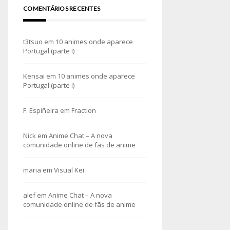
COMENTÁRIOS RECENTES
t3tsuo
em
10 animes onde aparece
Portugal (parte I)
Kensai
em
10 animes onde aparece
Portugal (parte I)
F. Espiñeira
em
Fraction
Nick
em
Anime Chat – A nova
comunidade online de fãs de anime
maria
em
Visual Kei
alef
em
Anime Chat – A nova
comunidade online de fãs de anime