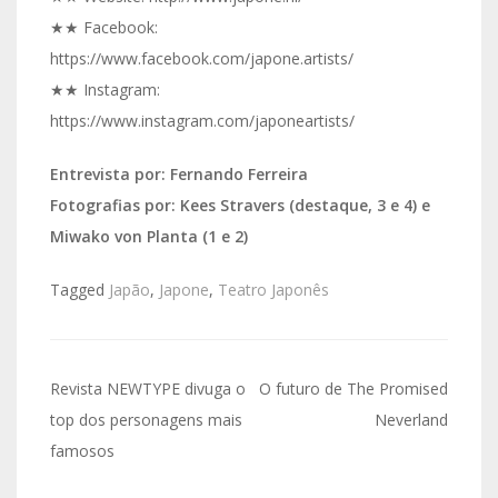
★★ Facebook:
https://www.facebook.com/japone.artists/
★★ Instagram:
https://www.instagram.com/japoneartists/
Entrevista por: Fernando Ferreira
Fotografias por: Kees Stravers (destaque, 3 e 4) e
Miwako von Planta (1 e 2)
Tagged
Japão
,
Japone
,
Teatro Japonês
Navegação
Revista NEWTYPE divuga o
O futuro de The Promised
de
top dos personagens mais
Neverland
famosos
artigos