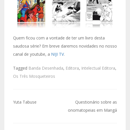
Quem ficou com a vontade de ter um livro desta
saudosa série? Em breve daremos novidades no nosso
canal de youtube, a
NIJI TV
.
Tagged
Banda Desenhada
,
Editora
,
Intelectual Editora
,
Os Três Mosqueteiros
Navegação
Yuta Tabuse
Questionário sobre as
de
onomatopeias em Mangá
artigos