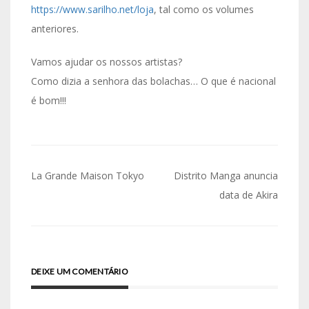
https://www.sarilho.net/loja
, tal como os volumes
anteriores.
Vamos ajudar os nossos artistas?
Como dizia a senhora das bolachas… O que é nacional
é bom!!!
Navegação
La Grande Maison Tokyo
Distrito Manga anuncia
de
data de Akira
artigos
DEIXE UM COMENTÁRIO