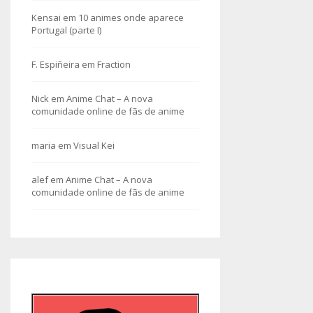
Kensai
em
10 animes onde aparece
Portugal (parte I)
F. Espiñeira
em
Fraction
Nick
em
Anime Chat – A nova
comunidade online de fãs de anime
maria
em
Visual Kei
alef
em
Anime Chat – A nova
comunidade online de fãs de anime