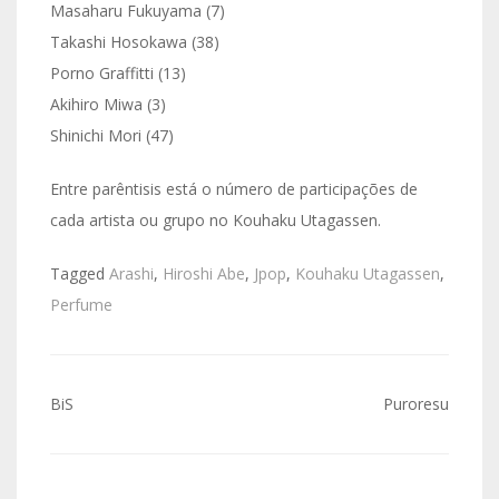
Masaharu Fukuyama (7)
Takashi Hosokawa (38)
Porno Graffitti (13)
Akihiro Miwa (3)
Shinichi Mori (47)
Entre parêntisis está o número de participações de
cada artista ou grupo no Kouhaku Utagassen.
Tagged
Arashi
,
Hiroshi Abe
,
Jpop
,
Kouhaku Utagassen
,
Perfume
Navegação
BiS
Puroresu
de
artigos