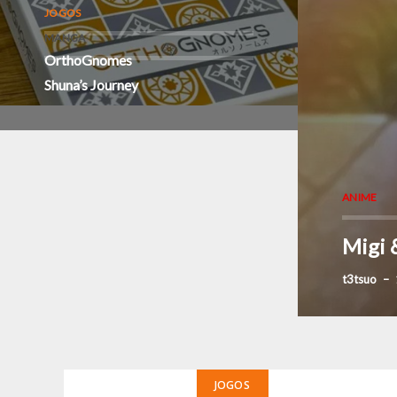
JOGOS
MANGA
OrthoGnomes
Shuna’s Journey
ANIME
Migi 
t3tsuo
–
JOGOS