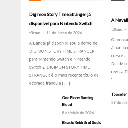
Digimon Story Time Stranger já
Naruto Ultim
A Naval
disponível para Nintendo Switch
t3tsuo
t3tsuo
–
9 de
–
t3tsuo
–
11 de Junho de 2026
Parece que f
O mercad
A Bandai já disponibilizou a demo de
pela primeira
à banda 
DIGIMON STORY TIME STRANGER
que vi foi o 
cresce a 
para Nintendo Switch e Nintendo
Rock Lee e o
Desde o 
Switch 2. DIGIMON STORY TIME
Exams. [ … ]
revista 
STRANGER é o mais recente título da
]
adorada franquia [ … ]
Captain Tsubas
lançamento es
Topseller 
One Piece: Burning
6 de Fevereiro
29 de Jul
Blood
8 de Maio de 2026
Bleach: Rebirth of Souls