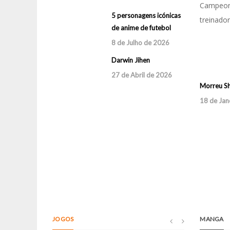
Campeon
episódios e q
5 personagens icónicas
treinador
de anime de futebol
Faleceu a voz 
8 de Julho de 2026
999
Darwin Jihen
20 de Março d
27 de Abril de 2026
Morreu Sh
18 de Jan
JOGOS
MANGA