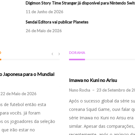
Digimon Story Time Stranger já disponível para Nintendo Swit
11 de Junho de 2026
Sendai Editora vai publicar Planetes
26 de Maio de 2026
O
DORAMA
o Japonesa para o Mundial
Japão vence a Alemanha no primeiro
inal Sin
Imawa no Kuni no Arisu
jogo do Qatar 2022
 Abril de 2026
Nuno Rocha
–
23 de Setembro de 2
22 de Maio de 2026
t3tsuo
–
23 de Novembro de 2022
a série que passou
Após o sucesso global da série su
ãs de futebol então esta
Para os mais desatentos ou para
dos fãs portugueses foi
coreana Squid Game, ouvi falar q
 para vocês. Já foram
aqueles que gostam do Japão mas na
iginal Sin (タコピーの原罪,
série Imawa no Kuni no Arisu era
os os jogoadores da seleção
gostam de futebol, dizemos que hoje
ī no Genzai), é uma
similar. Apesar das comparações,
 que irão estar no
país do Sol Nascente teve um dos
Welcome to the ballroom
ime curta de apenas 6
recentemente, após o anúncio da 