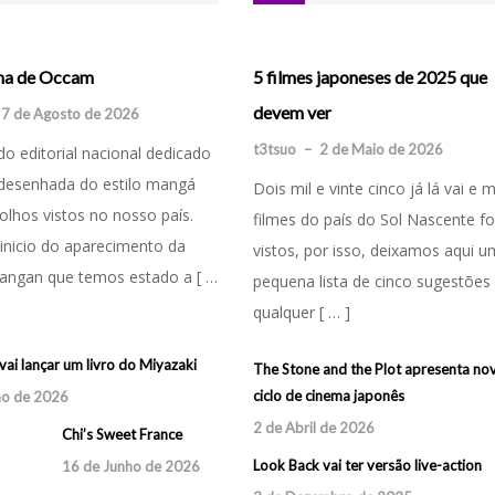
Mais novidades sobre ONE PIECE:
Sendai Editora vai publicar Planetes
ate Ninja 3
ha de Occam
5 filmes japoneses de 2025 que
PIRATE WARRIORS 4
t3tsuo
–
26 de Maio de 2026
devem ver
 Março de 2026
7 de Agosto de 2026
t3tsuo
–
21 de Novembro de 2025
Foi no Maia BD que aconteceu no
t3tsuo
–
2 de Maio de 2026
oi ontem que vi Naruto
o editorial nacional dedicado
passado fim de semana que a Sendai
Fãs do pirata Luffy? Então esta notícia
 vez. O primeiro episódio
desenhada do estilo mangá
Dois mil e vinte cinco já lá vai e 
Editora anunciou que a próxima série 
é para vocês… Há mais novidades para
do épico combate entre o
olhos vistos no nosso país.
filmes do país do Sol Nascente f
fazer parte do seu catálogo seria
o jogo ONE PIECE: PIRATE WARRIORS
 Gaara nos Chunin
inicio do aparecimento da
vistos, por isso, deixamos aqui 
Planetes (プラネテス – [ … ]
4. Com o lançamento do Character
Dangan que temos estado a [ …
pequena lista de cinco sugestõe
Pack No.7: Future Island [ … ]
qualquer [ … ]
Dangan Magazine lança Slash
a 2: World Fighters com
24 de Maio de 2026
DRAGON BALL: SPARKING! ZERO sai em
te ano
vai lançar um livro do Miyazaki
The Stone and the Plot apresenta no
Novembro
Dangan Magazine lança novo mangá
 de 2026
ciclo de cinema japonês
ho de 2026
29 de Agosto de 2025
30 de Abril de 2026
2 de Abril de 2026
OrthoGnomes
Chi’s Sweet France
Sword World RPG
3 de Fevereiro de 2026
Look Back vai ter versão live-action
16 de Junho de 2026
27 de Maio de 2025