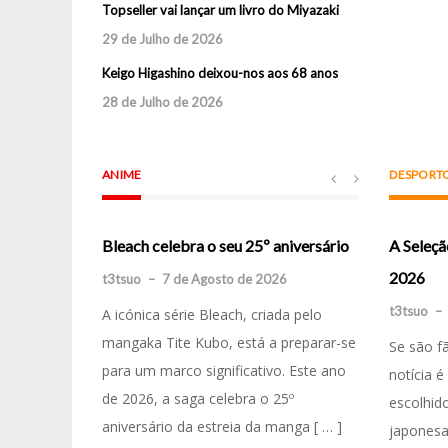
Topseller vai lançar um livro do Miyazaki
29 de Julho de 2026
Keigo Higashino deixou-nos aos 68 anos
28 de Julho de 2026
ANIME
DESPORT
Bleach celebra o seu 25º aniversário
A Seleçã
Takopi’s Orig
2026
t3tsuo
–
7 de Agosto de 2026
t3tsuo
–
6 de
t3tsuo
–
A icónica série Bleach, criada pelo
Se existe um
mangaka Tite Kubo, está a preparar-se
Se são f
despercebida 
para um marco significativo. Este ano
notícia é
Takopi’s Or
de 2026, a saga celebra o 25º
escolhid
leia-se Takop
aniversário da estreia da manga [ … ]
japonesa
minissérie an